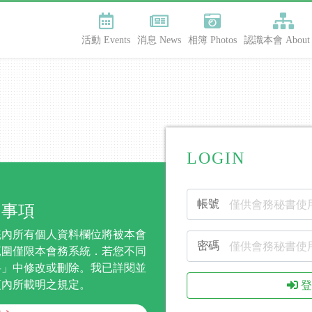
活動 Events
消息 News
相簿 Photos
認識本會 About 
LOGIN
帳號
知事項
統內所有個人資料欄位將被本會
密碼
範圍僅限本會務系統．若您不同
料」中修改或刪除。我已詳閱並
項內所載明之規定。
登