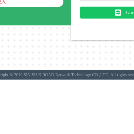
登入
Li
right © 2019 SIN SILK ROAD Network Technology CO.,LTD. All rights rese