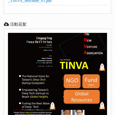
_TINVA_brochure_v1.pdf
活動花絮