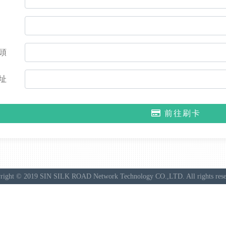
頭
址
前往刷卡
right © 2019 SIN SILK ROAD Network Technology CO.,LTD. All rights rese